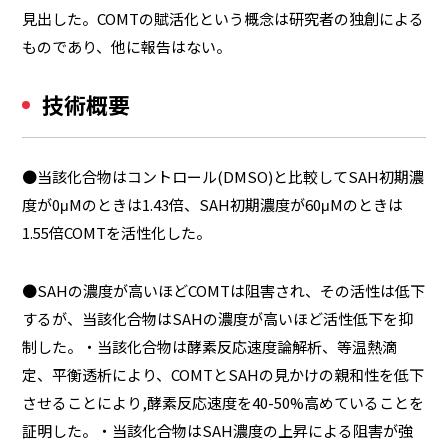
見出した。COMTの賦活化という概念は研究者の独創による
ものであり、他に報告はない。
技術概要
●当該化合物はコントロール(DMSO)と比較してSAH初期濃
度が0μMのときは1.43倍、SAH初期濃度が60μMのときは
1.55倍COMTを活性化した。
●SAHの濃度が高いほどCOMTは阻害され、その活性は低下
するが、当該化合物はSAHの濃度が高いほど活性低下を抑
制した。・当該化合物は酵素反応速度論解析、等温熱滴
定、平衡透析により、COMTとSAHの見かけの親和性を低下
させることにより,酵素反応速度を40-50%高めていることを
証明した。・当該化合物はSAH濃度の上昇による阻害が強