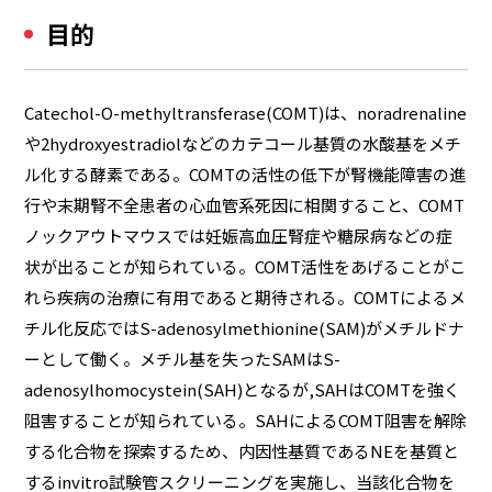
目的
Catechol-O-methyltransferase(COMT)は、noradrenaline
や2hydroxyestradiolなどのカテコール基質の水酸基をメチ
ル化する酵素である。COMTの活性の低下が腎機能障害の進
行や末期腎不全患者の心血管系死因に相関すること、COMT
ノックアウトマウスでは妊娠高血圧腎症や糖尿病などの症
状が出ることが知られている。COMT活性をあげることがこ
れら疾病の治療に有用であると期待される。COMTによるメ
チル化反応ではS-adenosylmethionine(SAM)がメチルドナ
ーとして働く。メチル基を失ったSAMはS-
adenosylhomocystein(SAH)となるが,SAHはCOMTを強く
阻害することが知られている。SAHによるCOMT阻害を解除
する化合物を探索するため、内因性基質であるNEを基質と
するinvitro試験管スクリーニングを実施し、当該化合物を