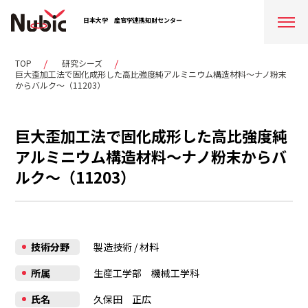
日本大学
産官学連携知財センター
TOP
研究シーズ
巨大歪加工法で固化成形した高比強度純アルミニウム構造材料～ナノ粉末
からバルク～（11203）
巨大歪加工法で固化成形した高比強度純
アルミニウム構造材料～ナノ粉末からバ
ルク～（11203）
技術分野
製造技術
/
材料
所属
生産工学部 機械工学科
氏名
久保田 正広