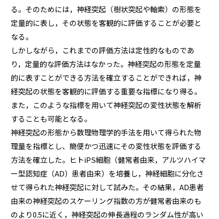
る。そのためには，神経突起（樹状突起や軸索）の形態を
定量的に表し，その状態を客観的に評価することが必要と
なる。
しかしながら，これまでの評価方法は定性的なものであ
り，定量的な評価方法はなかった。神経突起の形態を定量
的に表すことができる方法を確立することができれば，神
経突起の状態を客観的に評価する重要な指標になり得る。
また，このような指標を用いて神経突起の変性状態を解析
することも可能となる。
神経突起の形態から数理物理学的手法を用いて得られた物
理量を指標とし、簡便かつ迅速にその変性状態を評価する
方法を確立した。ヒトiPS細胞（健常者由来，アルツハイマ
ー型認知症（AD）患者由来）を培養し，神経細胞に分化さ
せて得られた神経突起に対して試みた。その結果，AD患者
由来の神経突起のスケーリング指数の方が健常者由来のも
のより0.5に近く，神経突起の伸長過程のランダム性が高い