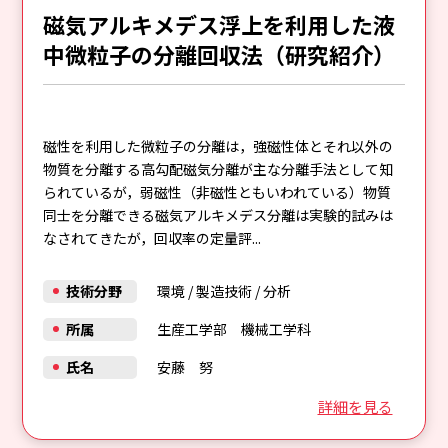
磁気アルキメデス浮上を利用した液
中微粒子の分離回収法（研究紹介）
磁性を利用した微粒子の分離は，強磁性体とそれ以外の
物質を分離する高勾配磁気分離が主な分離手法として知
られているが，弱磁性（非磁性ともいわれている）物質
同士を分離できる磁気アルキメデス分離は実験的試みは
なされてきたが，回収率の定量評...
技術分野
環境
/
製造技術
/
分析
所属
生産工学部 機械工学科
氏名
安藤 努
詳細を見る