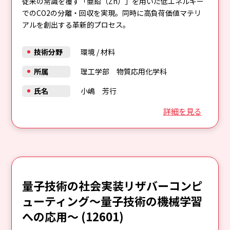
従来の常識を覆す「亜鉛（Zn）」を用いた低エネルギー
でのCO2の分離・回収を実現。同時に高負荷価値マテリ
アルを創出する革新的プロセス。
技術分野
環境
/
材料
所属
理工学部 物質応用化学科
氏名
小嶋 芳行
詳細を見る
量子技術の社会実装リザバーコンピ
ューティング～量子技術の機械学習
への応用～ (12601)