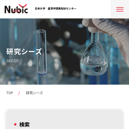
日本大学
産官学連携知財センター
研究シーズ
SEEDS
TOP
研究シーズ
検索