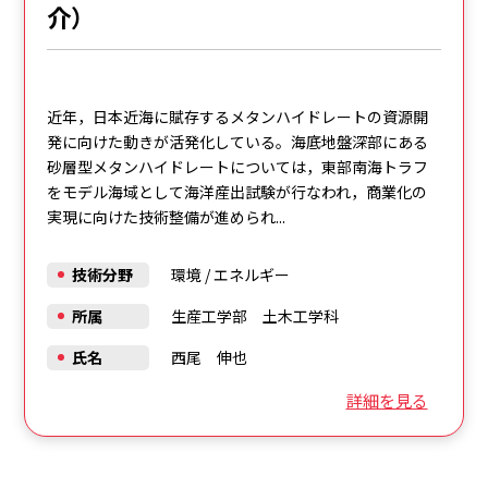
介）
近年，日本近海に賦存するメタンハイドレートの資源開
発に向けた動きが活発化している。海底地盤深部にある
砂層型メタンハイドレートについては，東部南海トラフ
をモデル海域として海洋産出試験が行なわれ，商業化の
実現に向けた技術整備が進められ...
技術分野
環境
/
エネルギー
所属
生産工学部 土木工学科
氏名
西尾 伸也
詳細を見る