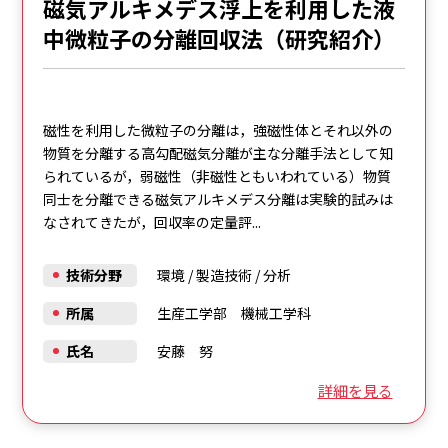
磁気アルキメデス浮上を利用した液
中微粒子の分離回収法（研究紹介）
磁性を利用した微粒子の分離は，強磁性体とそれ以外の
物質を分離する高勾配磁気分離が主な分離手法として知
られているが，弱磁性（非磁性ともいわれている）物質
同士を分離できる磁気アルキメデス分離は実験的試みは
なされてきたが，回収率の定量評...
技術分野
環境
/
製造技術
/
分析
所属
生産工学部 機械工学科
氏名
安藤 努
詳細を見る