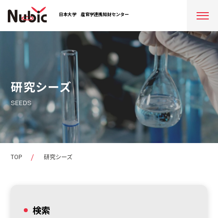
日本大学
産官学連携知財センター
研究シーズ
SEEDS
TOP
研究シーズ
検索