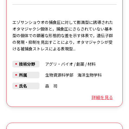
エゾサンショウオの捕食圧に対して膨満型に誘導された
オタマジャクシ個体と，捕食圧にさらされていない基本
型の個体での顕著な形態的な差を示す体表で，遺伝子群
の発現・抑制を見出すことにより，オタマジャクシが受
ける被捕食ストレスによる表現型...
技術分野
アグリ・バイオ
/
創薬
/
材料
所属
生物資源科学部 海洋生物学科
氏名
森 司
詳細を見る