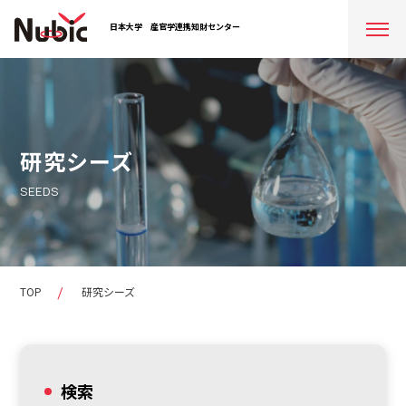
日本大学
産官学連携知財センター
研究シーズ
SEEDS
TOP
研究シーズ
検索