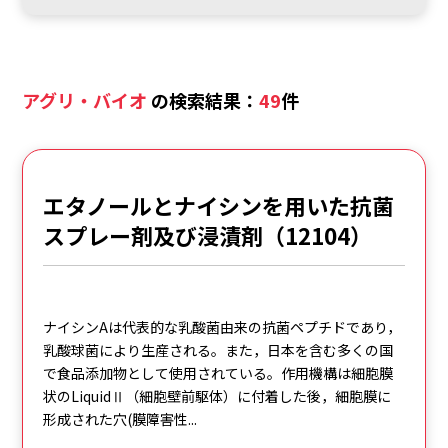
アグリ・バイオ
の検索結果：
49
件
エタノールとナイシンを用いた抗菌
スプレー剤及び浸漬剤（12104）
ナイシンAは代表的な乳酸菌由来の抗菌ペプチドであり，
乳酸球菌により生産される。また，日本を含む多くの国
で食品添加物として使用されている。作用機構は細胞膜
状のLiquidⅡ（細胞壁前駆体）に付着した後，細胞膜に
形成された穴(膜障害性...