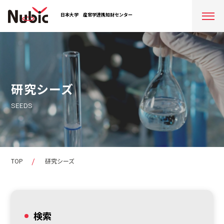
日本大学
産官学連携知財センター
研究シーズ
SEEDS
TOP
研究シーズ
検索